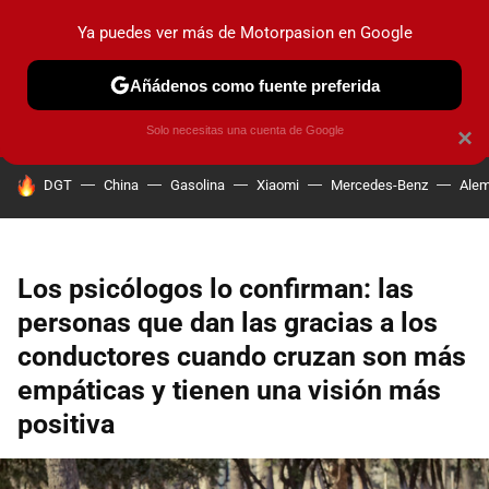
Ya puedes ver más de Motorpasion en Google
PRUEBAS
COCHES ELÉCTRICOS
OBSERVATORIO
F1
Añádenos como fuente preferida
Solo necesitas una cuenta de Google
×
HOY SE HABLA DE
DGT
China
Gasolina
Xiaomi
Mercedes-Benz
Alem
Los psicólogos lo confirman: las
personas que dan las gracias a los
conductores cuando cruzan son más
empáticas y tienen una visión más
positiva