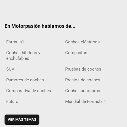
Twit
Fac
Yout
Inst
Tele
RSS
Flip
Tikt
ter
ebo
ube
agra
gra
boar
ok
ok
m
m
d
En Motorpasión hablamos de...
Fórmula1
Coches eléctricos
Coches híbridos y
Compactos
enchufables
SUV
Pruebas de coches
Rumores de coches
Precios de coches
Comparativa de coches
Coches autónomos
Futuro
Mundial de Fórmula 1
VER MÁS TEMAS