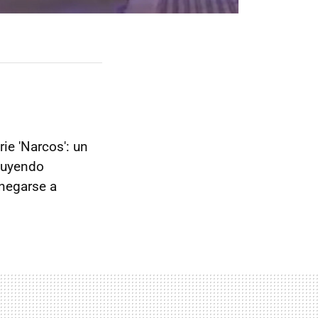
rie 'Narcos': un
huyendo
 negarse a