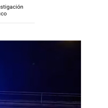
estigación
ico