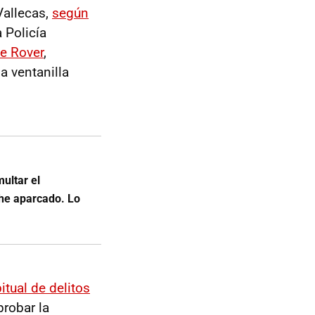
Vallecas,
según
a Policía
e Rover
,
a ventanilla
multar el
he aparcado. Lo
itual de delitos
probar la