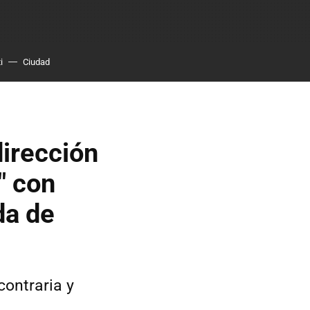
i
Ciudad
dirección
" con
da de
contraria y