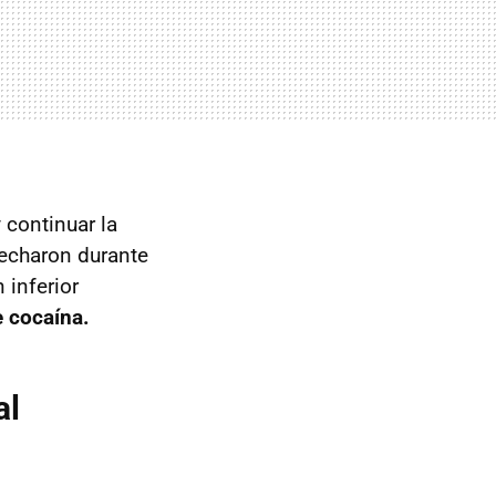
 continuar la
pecharon durante
 inferior
e cocaína.
al