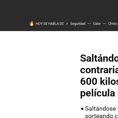
HOY SE HABLA DE
Seguridad
Calor
China
Saltándo
contrari
600 kilo
película
Saltándose 
sorteando 