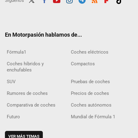
Síguenos
Twit
Fac
Yout
Inst
Tele
RSS
Flip
Tikt
ter
ebo
ube
agra
gra
boar
ok
ok
m
m
d
En Motorpasión hablamos de...
Fórmula1
Coches eléctricos
Coches híbridos y
Compactos
enchufables
SUV
Pruebas de coches
Rumores de coches
Precios de coches
Comparativa de coches
Coches autónomos
Futuro
Mundial de Fórmula 1
VER MÁS TEMAS