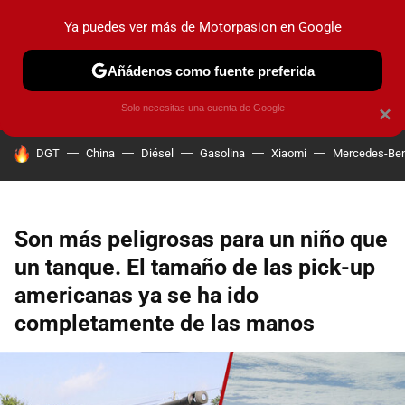
Ya puedes ver más de Motorpasion en Google
PRUEBAS
COCHES ELÉCTRICOS
OBSERVATORIO
F1
Añádenos como fuente preferida
Solo necesitas una cuenta de Google
×
HOY SE HABLA DE
DGT
China
Diésel
Gasolina
Xiaomi
Mercedes-Be
Son más peligrosas para un niño que
un tanque. El tamaño de las pick-up
americanas ya se ha ido
completamente de las manos