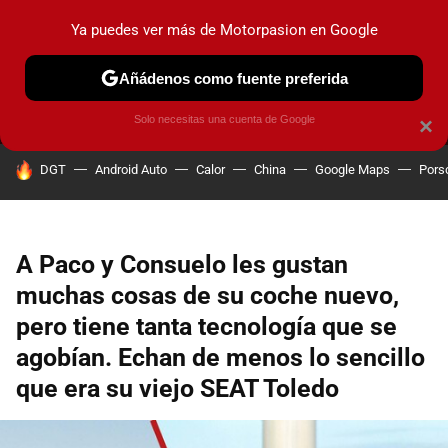
Ya puedes ver más de Motorpasion en Google
MENÚ
NUEVO
Añádenos como fuente preferida
PRUEBAS
COCHES ELÉCTRICOS
OBSERVATORIO
F1
Solo necesitas una cuenta de Google
×
HOY SE HABLA DE
DGT
Android Auto
Calor
China
Google Maps
Pors
A Paco y Consuelo les gustan
muchas cosas de su coche nuevo,
pero tiene tanta tecnología que se
agobían. Echan de menos lo sencillo
que era su viejo SEAT Toledo