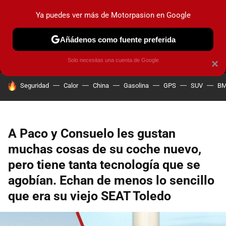
Ya puedes ver más de Motorpasion en Google
MENÚ
NUEVO
Añádenos como fuente preferida
PRUEBAS
COCHES ELÉCTRICOS
OBSERVATORIO
F1
Solo necesitas una cuenta de Google
×
HOY SE HABLA DE
Seguridad
Calor
China
Gasolina
GPS
SUV
B
A Paco y Consuelo les gustan
muchas cosas de su coche nuevo,
pero tiene tanta tecnología que se
agobían. Echan de menos lo sencillo
que era su viejo SEAT Toledo