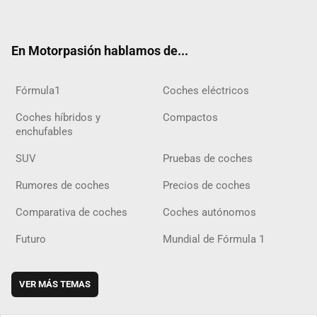
ter
ebo
ube
agra
gra
boar
ok
ok
m
m
d
En Motorpasión hablamos de...
Fórmula1
Coches eléctricos
Coches híbridos y
Compactos
enchufables
SUV
Pruebas de coches
Rumores de coches
Precios de coches
Comparativa de coches
Coches autónomos
Futuro
Mundial de Fórmula 1
VER MÁS TEMAS