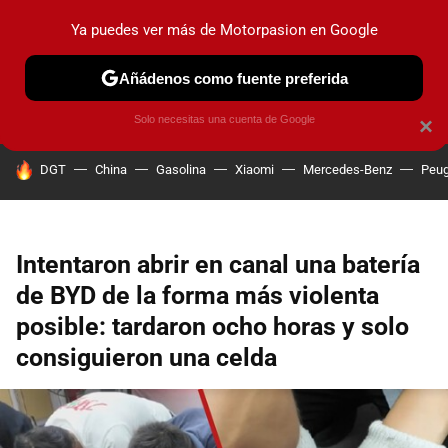
Ya puedes ver más de Motorpasion en Google
PRUEBAS
COCHES ELÉCTRICOS
OBSERVATORIO
F1
Añádenos como fuente preferida
Solo necesitas una cuenta de Google
×
HOY SE HABLA DE
DGT
China
Gasolina
Xiaomi
Mercedes-Benz
Peug
Intentaron abrir en canal una batería
de BYD de la forma más violenta
posible: tardaron ocho horas y solo
consiguieron una celda