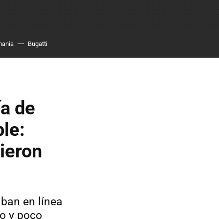
mania
Bugatti
ía de
le:
ieron
ban en línea
o y poco