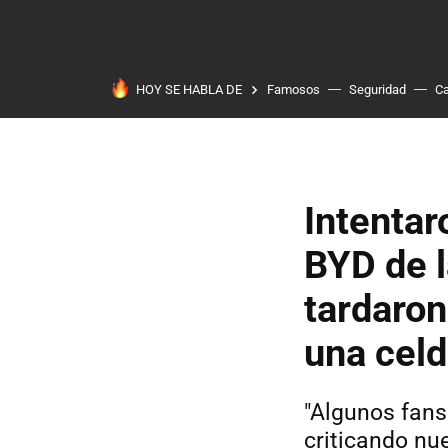
HOY SE HABLA DE
Famosos
Seguridad
Ca
Intentar
BYD de l
tardaron
una cel
"Algunos fans
criticando nu