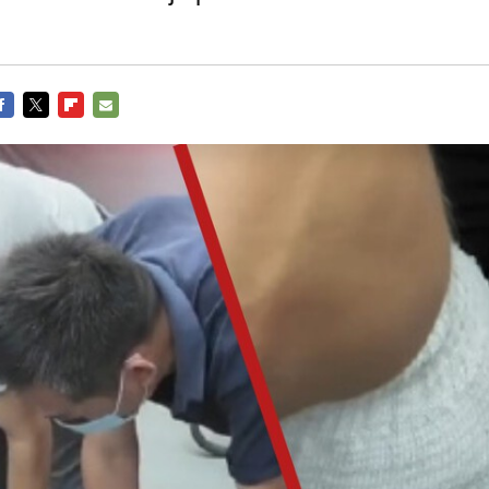
ACEBOOK
TWITTER
FLIPBOARD
E-
MAIL