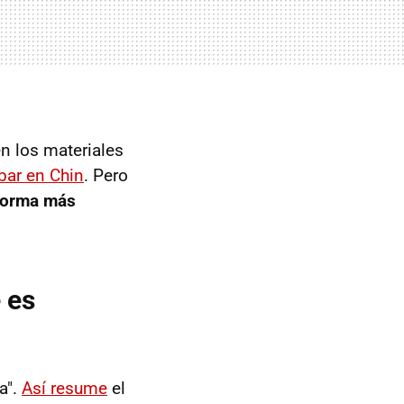
n los materiales
bar en Chin
. Pero
 forma más
 es
a".
Así resume
el