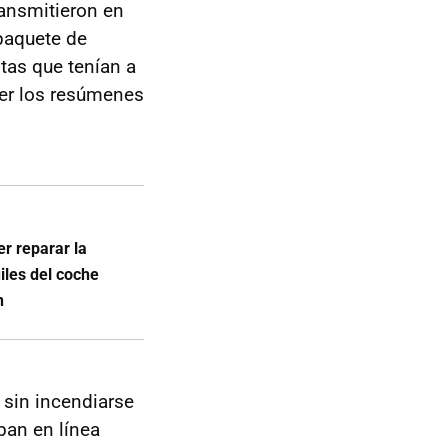
ransmitieron en
 paquete de
tas que tenían a
ver los resúmenes
r reparar la
iles del coche
n
 sin incendiarse
ban en línea