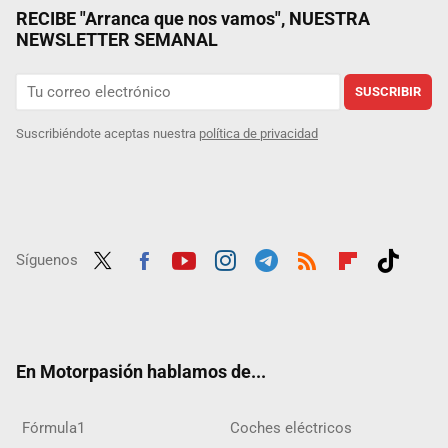
RECIBE "Arranca que nos vamos", NUESTRA
NEWSLETTER SEMANAL
SUSCRIBIR
Suscribiéndote aceptas nuestra
política de privacidad
Síguenos
Twit
Fac
Yout
Inst
Tele
RSS
Flip
Tikt
ter
ebo
ube
agra
gra
boar
ok
ok
m
m
d
En Motorpasión hablamos de...
Fórmula1
Coches eléctricos