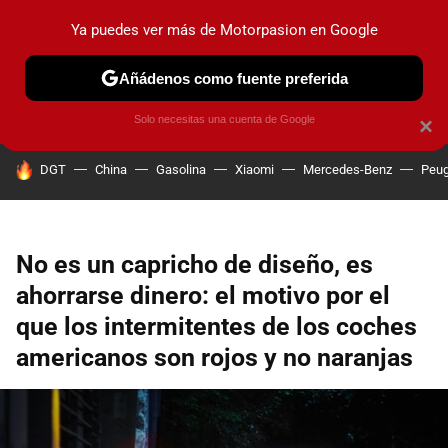
Ya puedes ver más de Motorpasion en Google
PRUEBAS
COCHES ELÉCTRICOS
OBSERVATORIO
F1
Añádenos como fuente preferida
Solo necesitas una cuenta de Google
×
HOY SE HABLA DE
DGT
China
Gasolina
Xiaomi
Mercedes-Benz
Peug
No es un capricho de diseño, es
ahorrarse dinero: el motivo por el
que los intermitentes de los coches
americanos son rojos y no naranjas