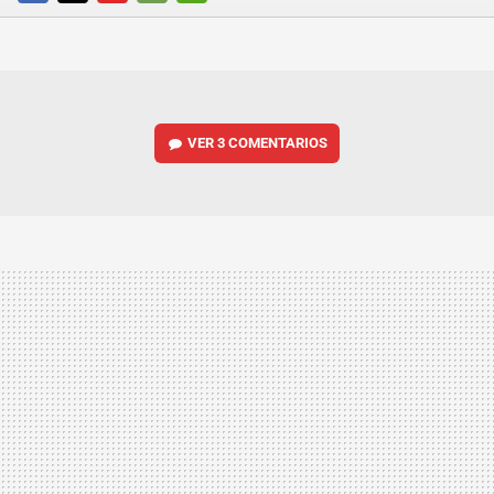
FACEBOOK
TWITTER
FLIPBOARD
E-
WHATSAPP
MAIL
VER
3 COMENTARIOS