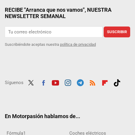
RECIBE "Arranca que nos vamos", NUESTRA
NEWSLETTER SEMANAL
SUSCRIBIR
Suscribiéndote aceptas nuestra
política de privacidad
Síguenos
Twit
Fac
Yout
Inst
Tele
RSS
Flip
Tikt
ter
ebo
ube
agra
gra
boar
ok
ok
m
m
d
En Motorpasión hablamos de...
Fórmula1
Coches eléctricos