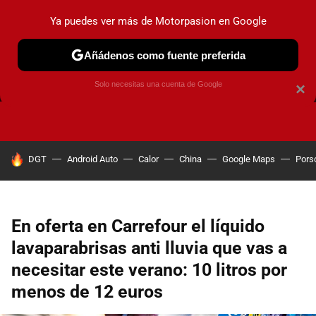
Ya puedes ver más de Motorpasion en Google
Añádenos como fuente preferida
FRENOS
CAMBIO DE ACEITE
AIRE ACONDICIONADO
Solo necesitas una cuenta de Google
×
HOY SE HABLA DE
DGT
Android Auto
Calor
China
Google Maps
Pors
En oferta en Carrefour el líquido
lavaparabrisas anti lluvia que vas a
necesitar este verano: 10 litros por
menos de 12 euros