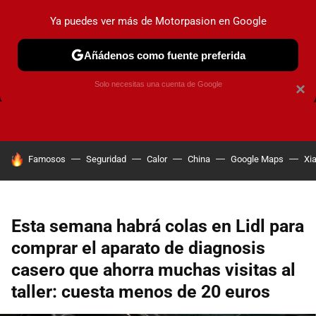
Ya puedes ver más de Motorpasion en Google
Añádenos como fuente preferida
FRENOS
CAMBIO DE ACEITE
AIRE ACONDICIONADO
Solo necesitas una cuenta de Google
×
HOY SE HABLA DE
Famosos
Seguridad
Calor
China
Google Maps
Xi
Esta semana habrá colas en Lidl para
comprar el aparato de diagnosis
casero que ahorra muchas visitas al
taller: cuesta menos de 20 euros