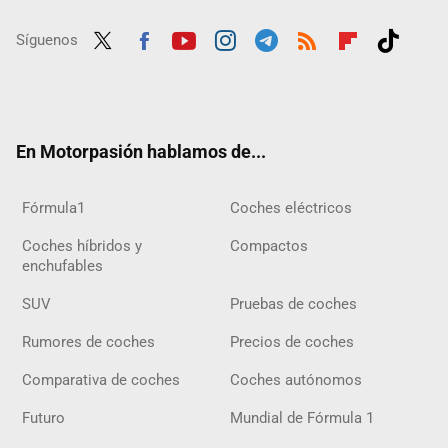
Síguenos
Twit
Fac
Yout
Inst
Tele
RSS
Flip
Tikt
ter
ebo
ube
agra
gra
boar
ok
ok
m
m
d
En Motorpasión hablamos de...
Fórmula1
Coches eléctricos
Coches híbridos y
Compactos
enchufables
SUV
Pruebas de coches
Rumores de coches
Precios de coches
Comparativa de coches
Coches autónomos
Futuro
Mundial de Fórmula 1