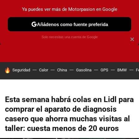
Ya puedes ver más de Motorpasion en Google
Añádenos como fuente preferida
FRENOS
CAMBIO DE ACEITE
AIRE ACONDICIONADO
Solo necesitas una cuenta de Google
×
HOY SE HABLA DE
Seguridad
Calor
China
Gasolina
GPS
BMW
F
Esta semana habrá colas en Lidl para
comprar el aparato de diagnosis
casero que ahorra muchas visitas al
taller: cuesta menos de 20 euros