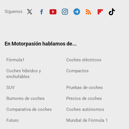
Síguenos
Twit
Fac
Yout
Inst
Tele
RSS
Flip
Tikt
ter
ebo
ube
agra
gra
boar
ok
ok
m
m
d
En Motorpasión hablamos de...
Fórmula1
Coches eléctricos
Coches híbridos y
Compactos
enchufables
SUV
Pruebas de coches
Rumores de coches
Precios de coches
Comparativa de coches
Coches autónomos
Futuro
Mundial de Fórmula 1