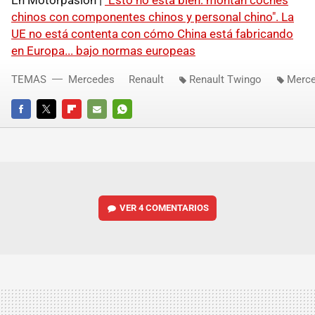
En Motorpasión |
"Esto no está bien: montan coches
chinos con componentes chinos y personal chino". La
UE no está contenta con cómo China está fabricando
en Europa... bajo normas europeas
TEMAS
Mercedes
Renault
Renault Twingo
Merce
FACEBOOK
TWITTER
FLIPBOARD
E-
WHATSAPP
MAIL
VER
4 COMENTARIOS