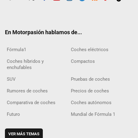
Twit
Fac
Yout
Inst
Tele
RSS
Flip
Tikt
ter
ebo
ube
agra
gra
boar
ok
ok
m
m
d
En Motorpasión hablamos de...
Fórmula1
Coches eléctricos
Coches híbridos y
Compactos
enchufables
SUV
Pruebas de coches
Rumores de coches
Precios de coches
Comparativa de coches
Coches autónomos
Futuro
Mundial de Fórmula 1
VER MÁS TEMAS