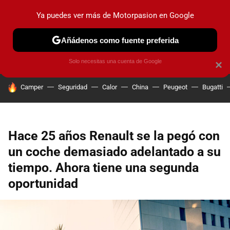
Ya puedes ver más de Motorpasion en Google
PRUEBAS
COCHES ELÉCTRICOS
OBSERVATORIO
F1
Añádenos como fuente preferida
Solo necesitas una cuenta de Google
×
HOY SE HABLA DE
Camper
Seguridad
Calor
China
Peugeot
Bugatti
Hace 25 años Renault se la pegó con
un coche demasiado adelantado a su
tiempo. Ahora tiene una segunda
oportunidad