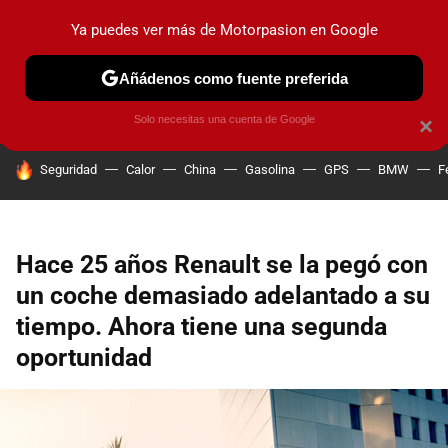
Ya puedes ver más de Motorpasion en Google
PRUEBAS
COCHES ELÉCTRICOS
OBSERVATORIO
F1
Añádenos como fuente preferida
Solo necesitas una cuenta de Google
×
HOY SE HABLA DE
Seguridad
Calor
China
Gasolina
GPS
BMW
F
Hace 25 años Renault se la pegó con
un coche demasiado adelantado a su
tiempo. Ahora tiene una segunda
oportunidad