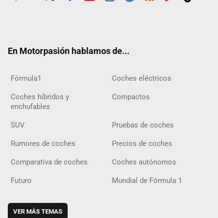
Twit
Fac
Yout
Inst
Tele
RSS
Flip
Tikt
ter
ebo
ube
agra
gra
boar
ok
ok
m
m
d
En Motorpasión hablamos de...
Fórmula1
Coches eléctricos
Coches híbridos y
Compactos
enchufables
SUV
Pruebas de coches
Rumores de coches
Precios de coches
Comparativa de coches
Coches autónomos
Futuro
Mundial de Fórmula 1
VER MÁS TEMAS