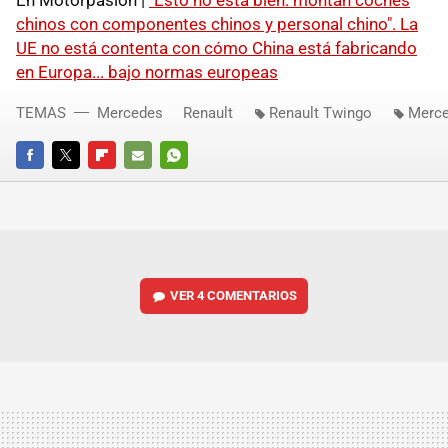
En Motorpasión |
"Esto no está bien: montan coches
chinos con componentes chinos y personal chino". La
UE no está contenta con cómo China está fabricando
en Europa... bajo normas europeas
TEMAS
Mercedes
Renault
Renault Twingo
Merce
FACEBOOK
TWITTER
FLIPBOARD
E-
WHATSAPP
MAIL
VER
4 COMENTARIOS