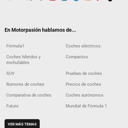
Twit
Fac
Yout
Inst
Tele
RSS
Flip
Tikt
ter
ebo
ube
agra
gra
boar
ok
ok
m
m
d
En Motorpasión hablamos de...
Fórmula1
Coches eléctricos
Coches híbridos y
Compactos
enchufables
SUV
Pruebas de coches
Rumores de coches
Precios de coches
Comparativa de coches
Coches autónomos
Futuro
Mundial de Fórmula 1
VER MÁS TEMAS