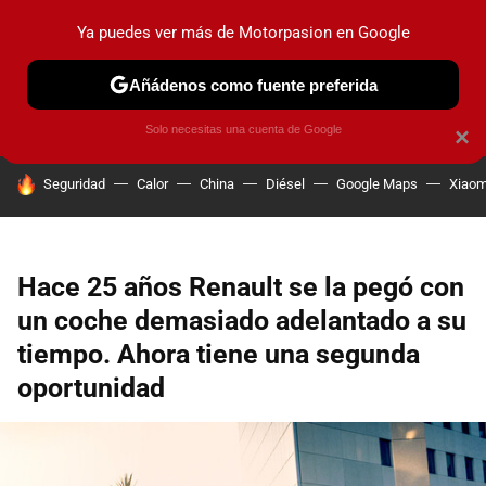
Ya puedes ver más de Motorpasion en Google
PRUEBAS
COCHES ELÉCTRICOS
OBSERVATORIO
F1
Añádenos como fuente preferida
Solo necesitas una cuenta de Google
×
HOY SE HABLA DE
Seguridad
Calor
China
Diésel
Google Maps
Xiaom
Hace 25 años Renault se la pegó con
un coche demasiado adelantado a su
tiempo. Ahora tiene una segunda
oportunidad