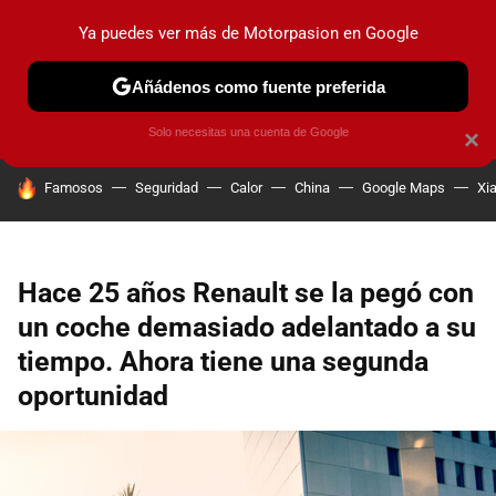
Ya puedes ver más de Motorpasion en Google
PRUEBAS
COCHES ELÉCTRICOS
OBSERVATORIO
F1
Añádenos como fuente preferida
Solo necesitas una cuenta de Google
×
HOY SE HABLA DE
Famosos
Seguridad
Calor
China
Google Maps
Xi
Hace 25 años Renault se la pegó con
un coche demasiado adelantado a su
tiempo. Ahora tiene una segunda
oportunidad