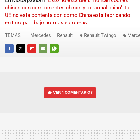
En Motorpasión |
"Esto no está bien: montan coches
chinos con componentes chinos y personal chino". La
UE no está contenta con cómo China está fabricando
en Europa... bajo normas europeas
TEMAS
Mercedes
Renault
Renault Twingo
Merce
FACEBOOK
TWITTER
FLIPBOARD
E-
WHATSAPP
MAIL
VER
4 COMENTARIOS