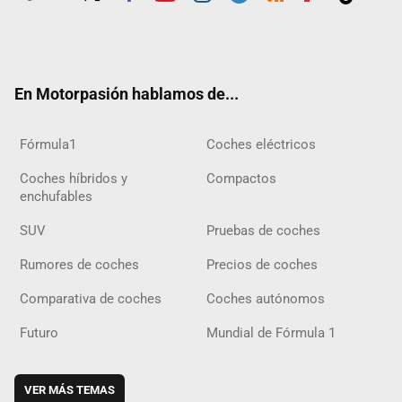
Twit
Fac
Yout
Inst
Tele
RSS
Flip
Tikt
ter
ebo
ube
agra
gra
boar
ok
ok
m
m
d
En Motorpasión hablamos de...
Fórmula1
Coches eléctricos
Coches híbridos y
Compactos
enchufables
SUV
Pruebas de coches
Rumores de coches
Precios de coches
Comparativa de coches
Coches autónomos
Futuro
Mundial de Fórmula 1
VER MÁS TEMAS