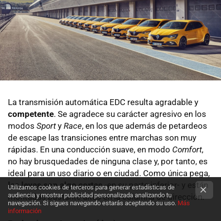
La transmisión automática EDC resulta agradable y
competente
. Se agradece su carácter agresivo en los
modos
Sport
y
Race
, en los que además de petardeos
de escape las transiciones entre marchas son muy
rápidas. En una conducción suave, en modo
Comfort
,
no hay brusquedades de ninguna clase y, por tanto, es
ideal para un uso diario o en ciudad. Como única pega,
las levas son algo cortas
-en su parte inferior- y están
Utilizamos cookies de terceros para generar estadísticas de
audiencia y mostrar publicidad personalizada analizando tu
montadas bastante altas en la columna de dirección.
navegación. Si sigues navegando estarás aceptando su uso.
Más
información