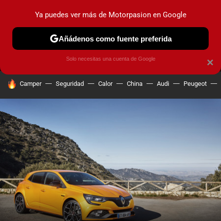
Ya puedes ver más de Motorpasion en Google
MENÚ
NUEVO
Añádenos como fuente preferida
PRUEBAS
COCHES ELÉCTRICOS
OBSERVATORIO
F1
Solo necesitas una cuenta de Google
×
HOY SE HABLA DE
Camper
Seguridad
Calor
China
Audi
Peugeot