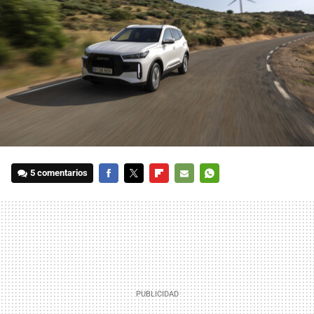
5 comentarios
FACEBOOK
TWITTER
FLIPBOARD
E-
WHATSAPP
MAIL