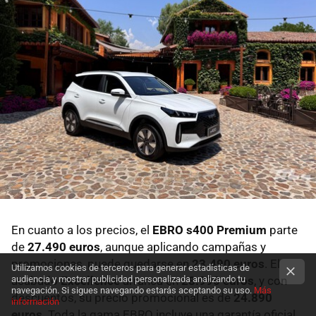
En cuanto a los precios, el
EBRO s400 Premium
parte
de
27.490 euros
, aunque aplicando campañas y
promociones, puede quedarse en
23.490 euros
. El
Utilizamos cookies de terceros para generar estadísticas de
audiencia y mostrar publicidad personalizada analizando tu
acabado
Excellence
arranca en
28.990 euros
, y con
navegación. Si sigues navegando estarás aceptando su uso.
Más
descuentos, su precio promocional es de
24.890
información
euros
. Toda la gama EBRO incluye una garantía oficial