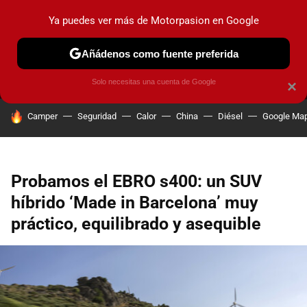
Ya puedes ver más de Motorpasion en Google
MENÚ
NUEVO
Añádenos como fuente preferida
PRUEBAS
COCHES ELÉCTRICOS
OBSERVATORIO
F1
Solo necesitas una cuenta de Google
×
HOY SE HABLA DE
Camper
Seguridad
Calor
China
Diésel
Google Ma
Probamos el EBRO s400: un SUV
híbrido ‘Made in Barcelona’ muy
práctico, equilibrado y asequible