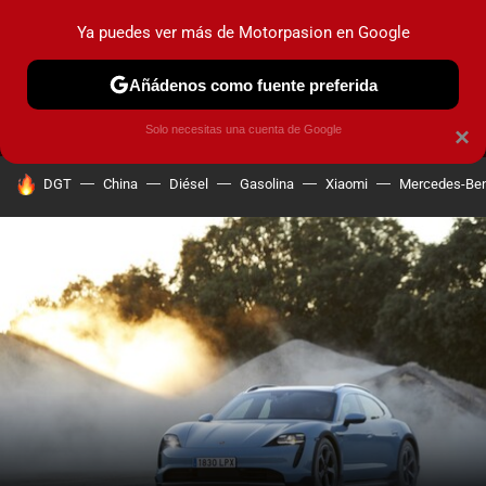
Ya puedes ver más de Motorpasion en Google
MENÚ
NUEVO
Añádenos como fuente preferida
PRUEBAS
COCHES ELÉCTRICOS
OBSERVATORIO
F1
Solo necesitas una cuenta de Google
×
HOY SE HABLA DE
DGT
China
Diésel
Gasolina
Xiaomi
Mercedes-Be