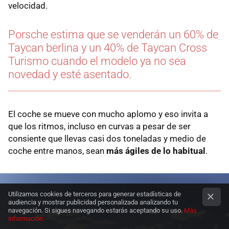
velocidad.
Porsche estima que se venderán un 60% de
Taycan berlina y un 40% de Taycan Cross
Turismo cuando el modelo ya no sea
novedad y esté asentado.
El coche se mueve con mucho aplomo y eso invita a
que los ritmos, incluso en curvas a pesar de ser
consiente que llevas casi dos toneladas y medio de
coche entre manos, sean
más ágiles de lo habitual
.
Utilizamos cookies de terceros para generar estadísticas de
audiencia y mostrar publicidad personalizada analizando tu
navegación. Si sigues navegando estarás aceptando su uso.
Más
información