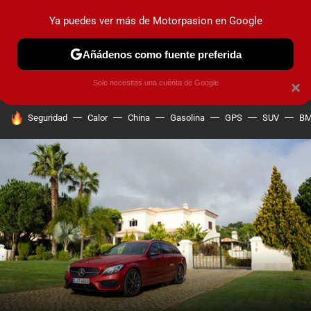
Ya puedes ver más de Motorpasion en Google
PRUEBAS
COCHES ELÉCTRICOS
OBSERVATORIO
F1
Añádenos como fuente preferida
Solo necesitas una cuenta de Google
×
HOY SE HABLA DE
Seguridad
Calor
China
Gasolina
GPS
SUV
B