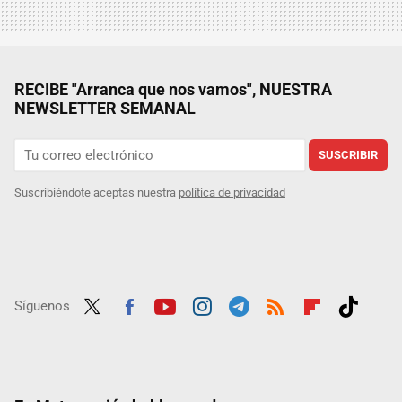
RECIBE "Arranca que nos vamos", NUESTRA
NEWSLETTER SEMANAL
SUSCRIBIR
Suscribiéndote aceptas nuestra
política de privacidad
Síguenos
Twit
Fac
Yout
Inst
Tele
RSS
Flip
Tikt
ter
ebo
ube
agra
gra
boar
ok
ok
m
m
d