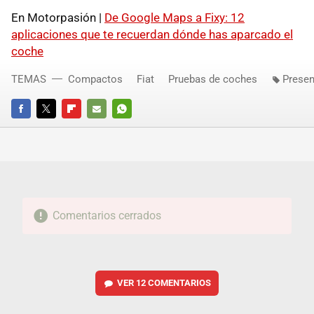
En Motorpasión |
De Google Maps a Fixy: 12
aplicaciones que te recuerdan dónde has aparcado el
coche
TEMAS
Compactos
Fiat
Pruebas de coches
Presen
FACEBOOK
TWITTER
FLIPBOARD
E-
WHATSAPP
MAIL
Comentarios cerrados
VER
12 COMENTARIOS