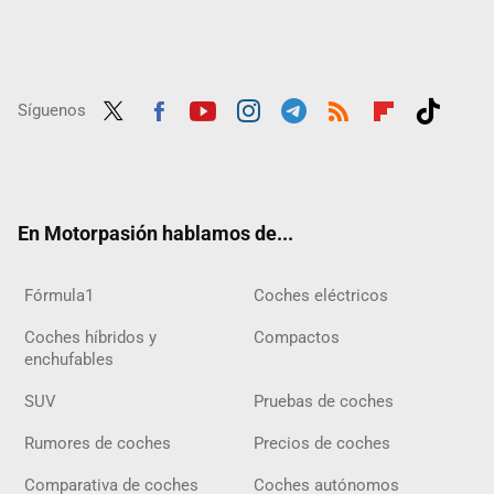
Síguenos
Twit
Fac
Yout
Inst
Tele
RSS
Flip
Tikt
ter
ebo
ube
agra
gra
boar
ok
ok
m
m
d
En Motorpasión hablamos de...
Fórmula1
Coches eléctricos
Coches híbridos y
Compactos
enchufables
SUV
Pruebas de coches
Rumores de coches
Precios de coches
Comparativa de coches
Coches autónomos