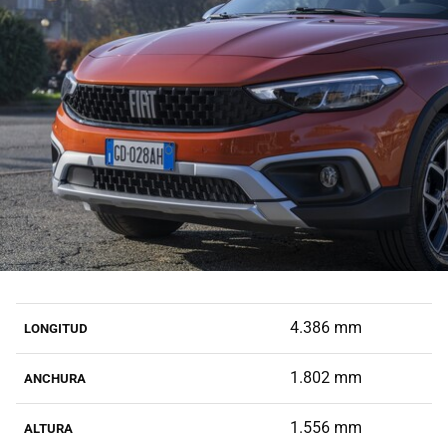
4.386 mm
LONGITUD
1.802 mm
ANCHURA
1.556 mm
ALTURA