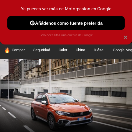
Ya puedes ver más de Motorpasion en Google
MENÚ
NUEVO
Añádenos como fuente preferida
PRUEBAS
COCHES ELÉCTRICOS
OBSERVATORIO
F1
Solo necesitas una cuenta de Google
×
HOY SE HABLA DE
Camper
Seguridad
Calor
China
Diésel
Google Ma