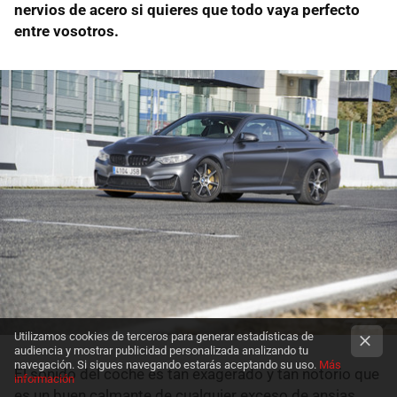
nervios de acero si quieres que todo vaya perfecto
entre vosotros.
Utilizamos cookies de terceros para generar estadísticas de
audiencia y mostrar publicidad personalizada analizando tu
navegación. Si sigues navegando estarás aceptando su uso.
Más
El sonido del coche es tan exagerado y tan notorio que
información
es un buen calmante de cualquier exceso de ansias.