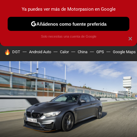
Ya puedes ver más de Motorpasion en Google
MENÚ
NUEVO
Añádenos como fuente preferida
PRUEBAS
COCHES ELÉCTRICOS
OBSERVATORIO
F1
Solo necesitas una cuenta de Google
×
HOY SE HABLA DE
DGT
Android Auto
Calor
China
GPS
Google Maps