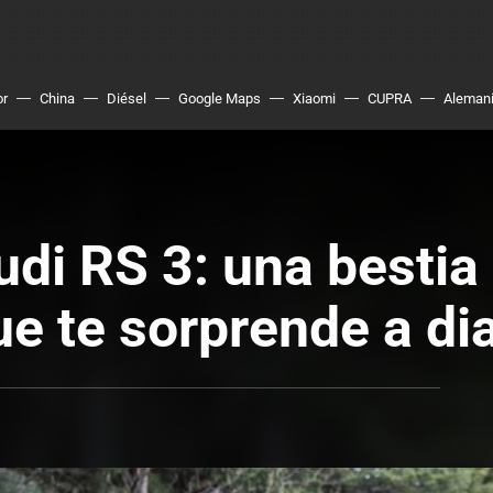
or
China
Diésel
Google Maps
Xiaomi
CUPRA
Aleman
di RS 3: una bestia
ue te sorprende a di