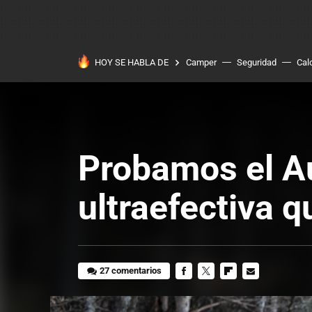
HOY SE HABLA DE
Camper
Seguridad
Cal
Probamos el Au
ultraefectiva q
27 comentarios
FACEBOOK
TWITTER
FLIPBOARD
E-
MAIL