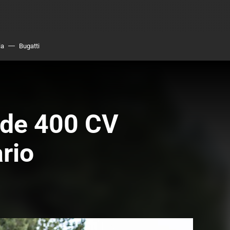
ia
Bugatti
 de 400 CV
ario