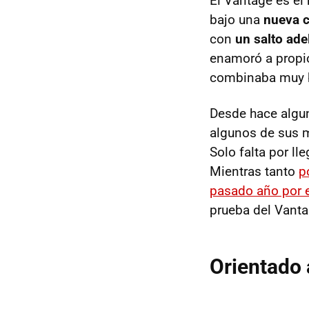
El Vantage es el
bajo una
nueva 
con
un salto ade
enamoró a propio
combinaba muy bi
Desde hace algu
algunos de sus m
Solo falta por l
Mientras tanto
p
pasado año por 
prueba del Vant
Orientado 