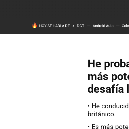
HOY SE HABLA DE
DGT
Android Auto
Calo
He proba
más pote
desafía 
• He conducid
británico.
• Es más pote