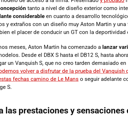
 modelo de acceso a la firma. Presentado
y probado
h
concepción
tanto a nivel de diseño exterior como inte
lante considerable
en cuanto a desarrollo tecnológic
s y extraños con un diseño muy Aston Martin y una f
en el placer de conducir un GT con la deportividad
nos meses, Aston Martin ha comenzado a
lanzar var
odelos. Desde el DBX S hasta el DB12 S, hasta ahora
legar un Vanquish S, que no creo tarden demasiado en 
odemos volver a disfrutar de la prueba del Vanquish 
estas fechas camino de Le Mans
o seguir adelante c
age S.
a las prestaciones y sensaciones