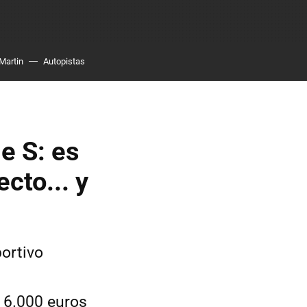
Martin
Autopistas
e S: es
cto... y
ortivo
 6.000 euros