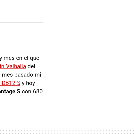
y mes en el que
in Valhalla
del
El mes pasado mi
r DB12 S
y hoy
antage S
con 680