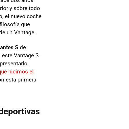
ace dos años
rior y sobre todo
o, el nuevo coche
ilosofía que
 de un Vantage.
iantes S
de
 este Vantage S.
presentarlo.
que hicimos el
on esta primera
 deportivas