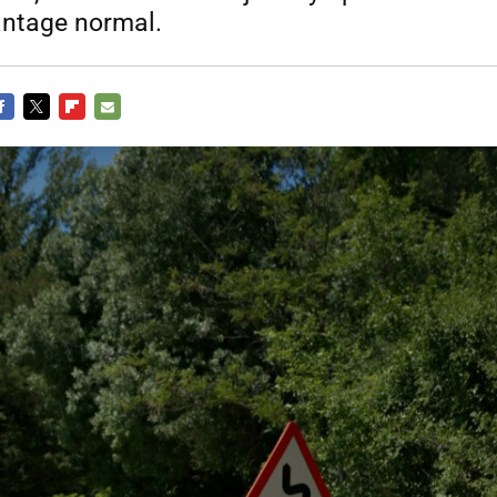
antage normal.
ACEBOOK
TWITTER
FLIPBOARD
E-
MAIL