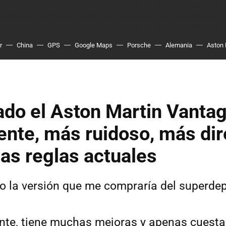
r
China
GPS
Google Maps
Porsche
Alemania
Aston 
do el Aston Martin Vantag
nte, más ruidoso, más dire
las reglas actuales
o la versión que me compraría del superdep
nte, tiene muchas mejoras y apenas cuesta