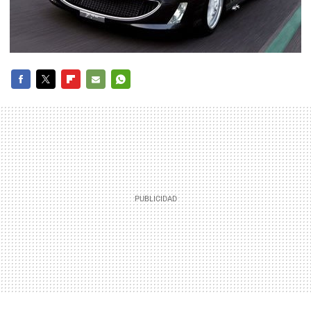
FACEBOOK
TWITTER
FLIPBOARD
E-
WHATSAPP
MAIL