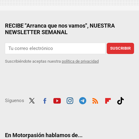
RECIBE "Arranca que nos vamos", NUESTRA
NEWSLETTER SEMANAL
SUSCRIBIR
Suscribiéndote aceptas nuestra
política de privacidad
Síguenos
Twit
Fac
Yout
Inst
Tele
RSS
Flip
Tikt
ter
ebo
ube
agra
gra
boar
ok
ok
m
m
d
En Motorpasión hablamos de...