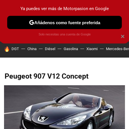
Ya puedes ver más de Motorpasion en Google
PRUEBAS
COCHES ELÉCTRICOS
OBSERVATORIO
F1
Añádenos como fuente preferida
Solo necesitas una cuenta de Google
×
HOY SE HABLA DE
DGT
China
Diésel
Gasolina
Xiaomi
Mercedes-Be
Peugeot 907 V12 Concept