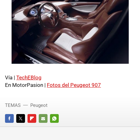
Vía |
TechEBlog
En MotorPasion |
Fotos del Peugeot 907
TEMAS
Peugeot
FACEBOOK
TWITTER
FLIPBOARD
E-
WHATSAPP
MAIL