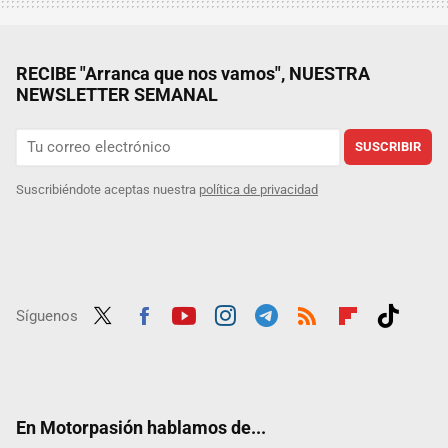
RECIBE "Arranca que nos vamos", NUESTRA
NEWSLETTER SEMANAL
SUSCRIBIR
Suscribiéndote aceptas nuestra
política de privacidad
Síguenos
Twit
Fac
Yout
Inst
Tele
RSS
Flip
Tikt
ter
ebo
ube
agra
gra
boar
ok
ok
m
m
d
En Motorpasión hablamos de...