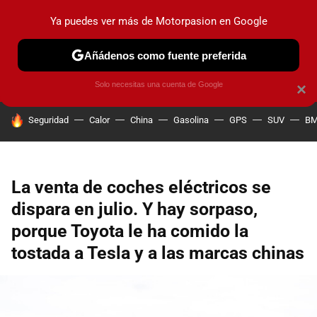
Ya puedes ver más de Motorpasion en Google
PRUEBAS
COCHES ELÉCTRICOS
OBSERVATORIO
F1
Añádenos como fuente preferida
Solo necesitas una cuenta de Google
×
HOY SE HABLA DE
Seguridad
Calor
China
Gasolina
GPS
SUV
B
La venta de coches eléctricos se
dispara en julio. Y hay sorpaso,
porque Toyota le ha comido la
tostada a Tesla y a las marcas chinas