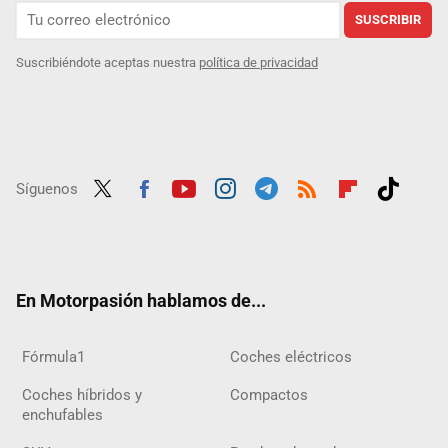
SUSCRIBIR
Suscribiéndote aceptas nuestra
política de privacidad
Síguenos
Twit
Fac
Yout
Inst
Tele
RSS
Flip
Tikt
ter
ebo
ube
agra
gra
boar
ok
ok
m
m
d
En Motorpasión hablamos de...
Fórmula1
Coches eléctricos
Coches híbridos y
Compactos
enchufables