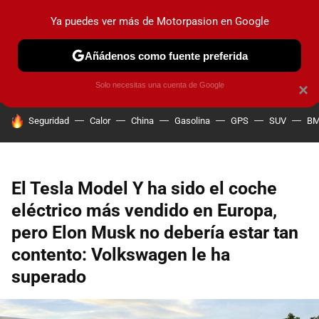
Ya puedes ver más de Motorpasion en Google
PRUEBAS
COCHES ELÉCTRICOS
OBSERVATORIO
F1
Añádenos como fuente preferida
Solo necesitas una cuenta de Google
×
HOY SE HABLA DE
Seguridad
Calor
China
Gasolina
GPS
SUV
B
El Tesla Model Y ha sido el coche
eléctrico más vendido en Europa,
pero Elon Musk no debería estar tan
contento: Volkswagen le ha
superado