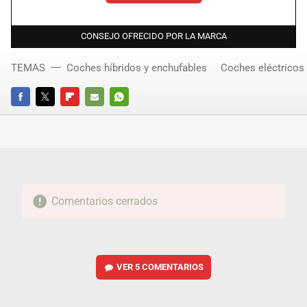
CONSEJO OFRECIDO POR LA MARCA
TEMAS
Coches híbridos y enchufables
Coches eléctricos
FACEBOOK
TWITTER
FLIPBOARD
E-
WHATSAPP
MAIL
Comentarios cerrados
VER
5 COMENTARIOS