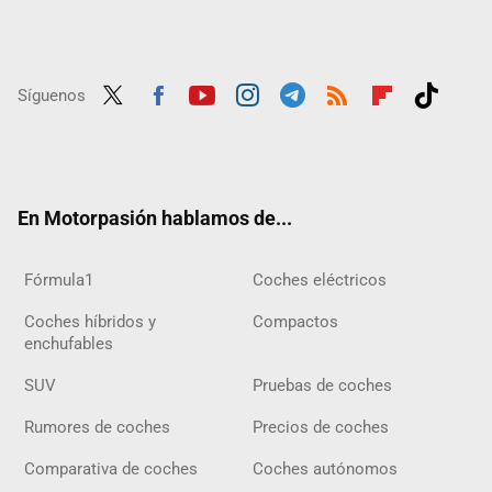
Síguenos
Twit
Fac
Yout
Inst
Tele
RSS
Flip
Tikt
ter
ebo
ube
agra
gra
boar
ok
ok
m
m
d
En Motorpasión hablamos de...
Fórmula1
Coches eléctricos
Coches híbridos y
Compactos
enchufables
SUV
Pruebas de coches
Rumores de coches
Precios de coches
Comparativa de coches
Coches autónomos