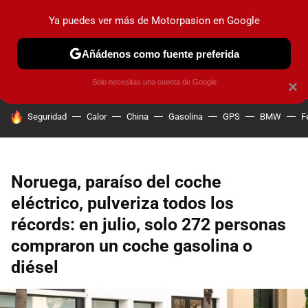
Ya puedes ver más de Motorpasion en Google
PRUEBAS
COCHES ELÉCTRICOS
OBSERVATORIO
F1
Añádenos como fuente preferida
Solo necesitas una cuenta de Google
×
HOY SE HABLA DE
Seguridad
Calor
China
Gasolina
GPS
BMW
F
Noruega, paraíso del coche
eléctrico, pulveriza todos los
récords: en julio, solo 272 personas
compraron un coche gasolina o
diésel