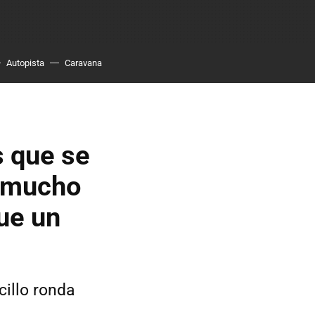
Autopista
Caravana
s que se
e mucho
ue un
cillo ronda