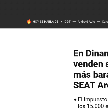
HOY SE HABLA DE
DGT
Android Auto
Calo
En Dinam
venden 
más bar
SEAT Ar
El impuesto
los 15.000 