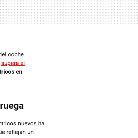
del coche
a
supera el
tricos en
oruega
ctricos nuevos ha
e reflejan un