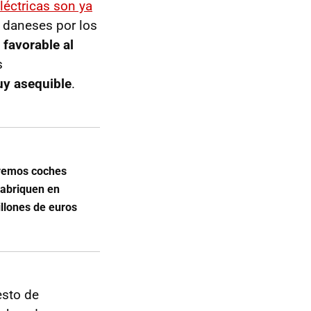
léctricas son ya
s daneses por los
 favorable al
s
uy asequible
.
premos coches
fabriquen en
llones de euros
esto de