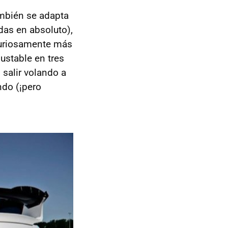
ambién se adapta
das en absoluto),
 curiosamente más
ustable en tres
 salir volando a
ndo (¡pero