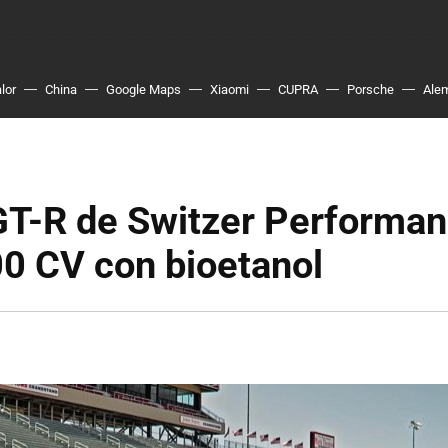
lor
China
Google Maps
Xiaomi
CUPRA
Porsche
Ale
GT-R de Switzer Performan
0 CV con bioetanol