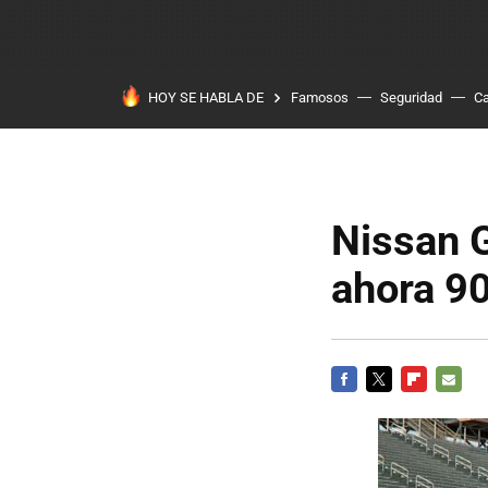
HOY SE HABLA DE
Famosos
Seguridad
Ca
Nissan 
ahora 90
FACEBOOK
TWITTER
FLIPBOARD
E-
MAIL