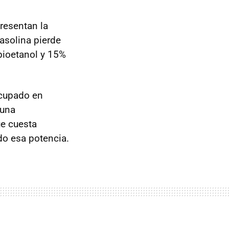
resentan la
gasolina pierde
ioetanol y 15%
ocupado en
 una
ue cuesta
o esa potencia.