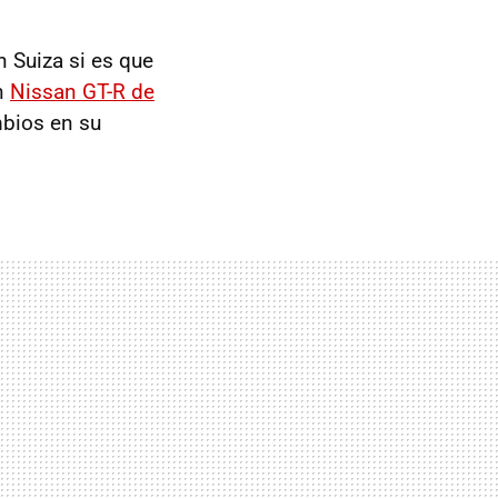
n Suiza si es que
un
Nissan
GT-R
de
bios en su