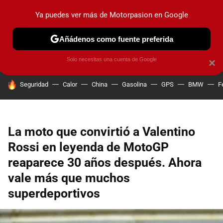
Ya puedes ver más de Motorpasion en Google
PRUEBAS
COCHES ELÉCTRICOS
OBSERVATORIO
F1
Añádenos como fuente preferida
Solo necesitas una cuenta de Google
×
HOY SE HABLA DE
Seguridad
Calor
China
Gasolina
GPS
BMW
F
La moto que convirtió a Valentino
Rossi en leyenda de MotoGP
reaparece 30 años después. Ahora
vale más que muchos
superdeportivos