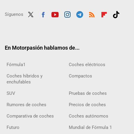
Síguenos
Twit
Fac
Yout
Inst
Tele
RSS
Flip
Tikt
ter
ebo
ube
agra
gra
boar
ok
ok
m
m
d
En Motorpasión hablamos de...
Fórmula1
Coches eléctricos
Coches híbridos y
Compactos
enchufables
SUV
Pruebas de coches
Rumores de coches
Precios de coches
Comparativa de coches
Coches autónomos
Futuro
Mundial de Fórmula 1