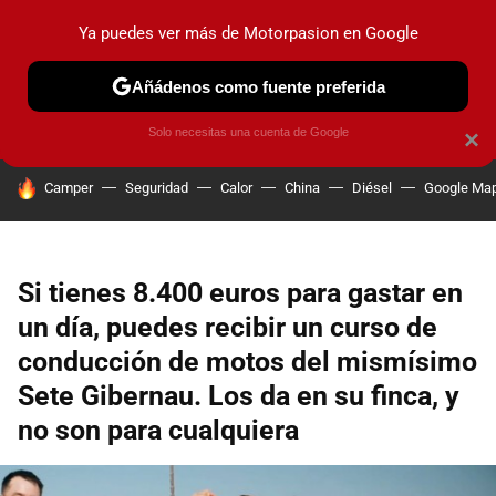
Ya puedes ver más de Motorpasion en Google
PRUEBAS
COCHES ELÉCTRICOS
OBSERVATORIO
F1
Añádenos como fuente preferida
Solo necesitas una cuenta de Google
×
HOY SE HABLA DE
Camper
Seguridad
Calor
China
Diésel
Google Ma
Si tienes 8.400 euros para gastar en
un día, puedes recibir un curso de
conducción de motos del mismísimo
Sete Gibernau. Los da en su finca, y
no son para cualquiera