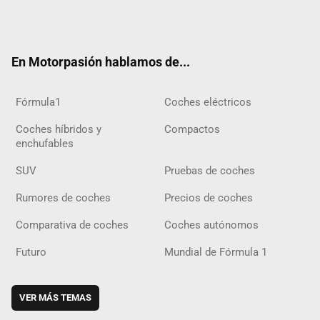
Twit
Fac
Yout
Inst
Tele
RSS
Flip
Tikt
ter
ebo
ube
agra
gra
boar
ok
ok
m
m
d
En Motorpasión hablamos de...
Fórmula1
Coches eléctricos
Coches híbridos y
Compactos
enchufables
SUV
Pruebas de coches
Rumores de coches
Precios de coches
Comparativa de coches
Coches autónomos
Futuro
Mundial de Fórmula 1
VER MÁS TEMAS