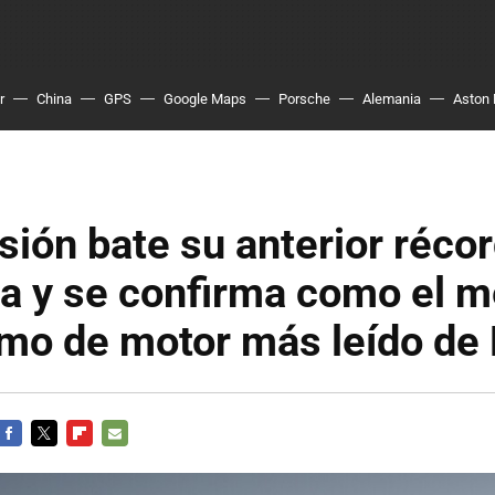
r
China
GPS
Google Maps
Porsche
Alemania
Aston 
ión bate su anterior réco
a y se confirma como el m
smo de motor más leído de
FACEBOOK
TWITTER
FLIPBOARD
E-
MAIL