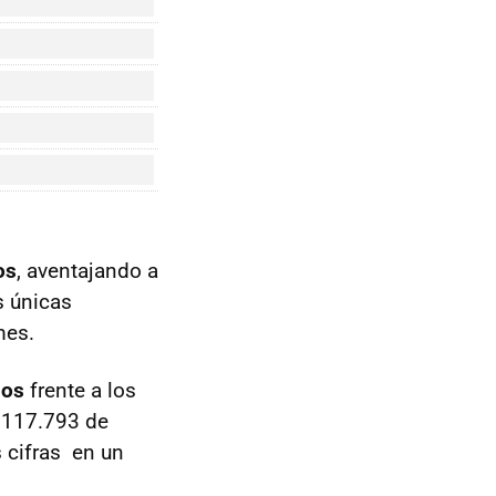
os
, aventajando a
s únicas
mes.
ios
frente a los
s 117.793 de
 cifras en un