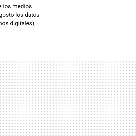
e los medios
gosto los datos
os digitales),