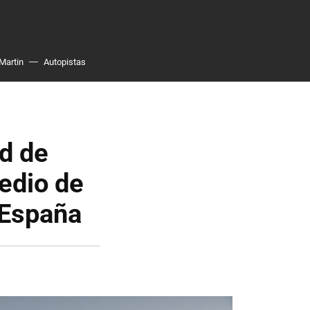
Martin
Autopistas
rd de
edio de
 España