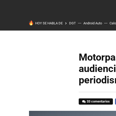
HOY SE HABLA DE
DGT
Android Auto
Calo
Motorpas
audienci
periodi
33 comentarios