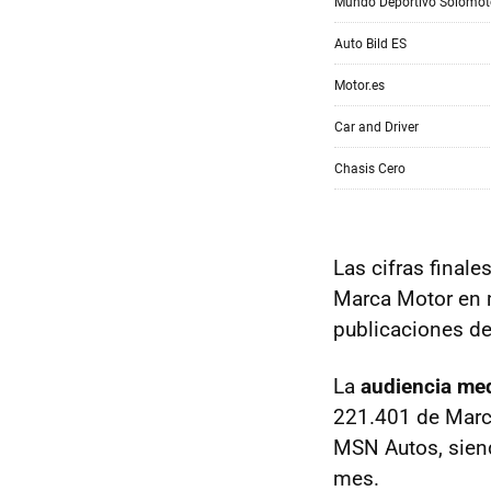
Las cifras finale
Marca Motor en m
publicaciones de
La
audiencia med
221.401 de Marca
MSN Autos, siend
mes.