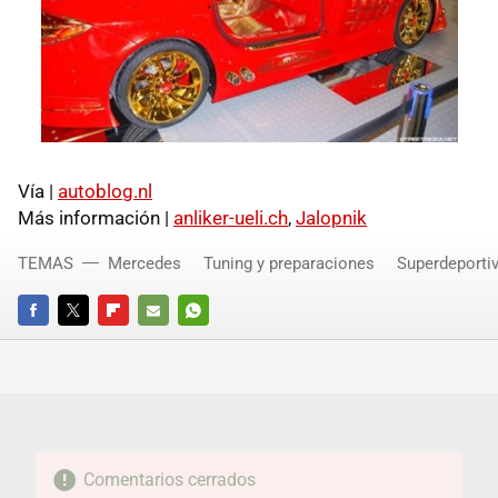
Vía |
autoblog.nl
Más información |
anliker-ueli.ch
,
Jalopnik
TEMAS
Mercedes
Tuning y preparaciones
Superdeporti
FACEBOOK
TWITTER
FLIPBOARD
E-
WHATSAPP
MAIL
Comentarios cerrados