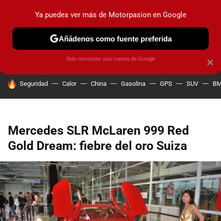
Ya puedes ver más de Motorpasion en Google
PRUEBAS
COCHES ELÉCTRICOS
OBSERVATORIO
F1
Añádenos como fuente preferida
Solo necesitas una cuenta de Google
×
HOY SE HABLA DE
Seguridad
Calor
China
Gasolina
GPS
SUV
B
Mercedes SLR McLaren 999 Red
Gold Dream: fiebre del oro Suiza