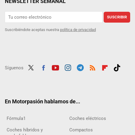
NEWSLETTER SEMANAL
SUSCRIBIR
Suscribiéndote aceptas nuestra
política de privacidad
Síguenos
Twit
Fac
Yout
Inst
Tele
RSS
Flip
Tikt
ter
ebo
ube
agra
gra
boar
ok
ok
m
m
d
En Motorpasión hablamos de...
Fórmula1
Coches eléctricos
Coches híbridos y
Compactos