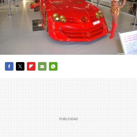
FACEBOOK
TWITTER
FLIPBOARD
E-
WHATSAPP
MAIL