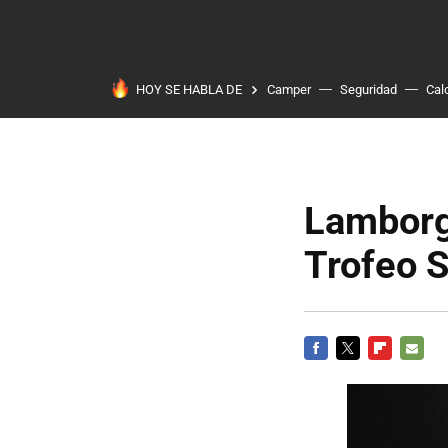
HOY SE HABLA DE
Camper
Seguridad
Cal
Lamborg
Trofeo S
FACEBOOK
TWITTER
FLIPBOARD
E-
MAIL