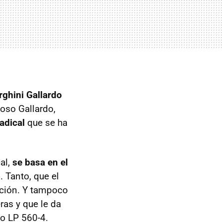
ghini Gallardo
itoso Gallardo,
adical
que se ha
al,
se basa en el
o
. Tanto, que el
ación. Y tampoco
ras y que le da
do LP 560-4.