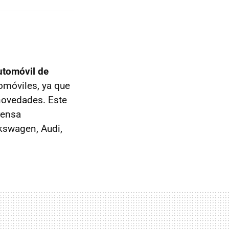
utomóvil de
omóviles, ya que
 novedades. Este
rensa
lkswagen, Audi,