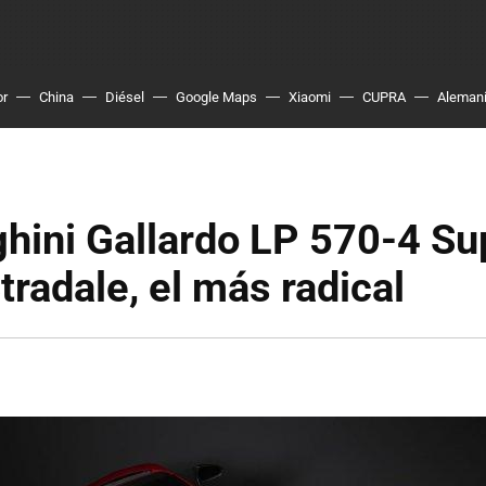
or
China
Diésel
Google Maps
Xiaomi
CUPRA
Aleman
hini Gallardo LP 570-4 Su
tradale, el más radical