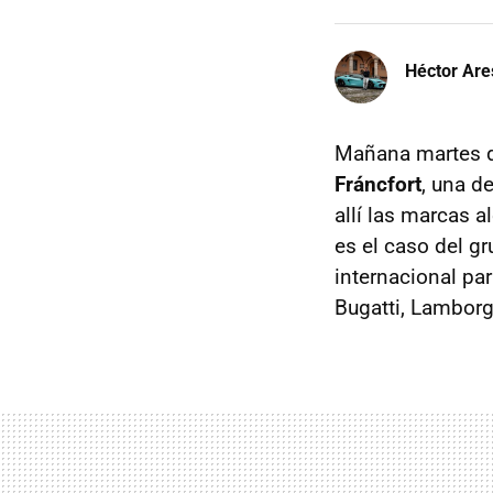
Héctor Are
Mañana martes d
Fráncfort
, una d
allí las marcas 
es el caso del g
internacional pa
Bugatti, Lamborgh