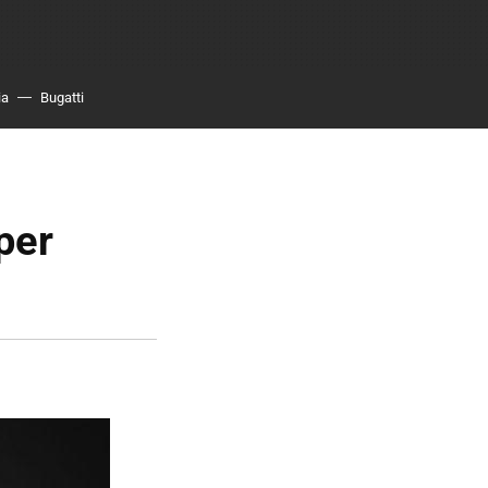
ia
Bugatti
per