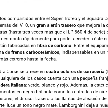
tos compartidos entre el Super Trofeo y el Squadra C
emás del V10, un
gran alerón trasero
que mejora la 
rás (hasta tres veces más que el LP 560-4 de serie) 
 desmonta rápidamente para poder acceder a éste co
tán fabricadas en
fibra de carbono
. Entre el equipam
ema de
frenos carbocerámicos
, indispensables en u
 más extremo hasta la fecha.
dra Corse se ofrece en
cuatro colores de carrocería
(
 cualquiera de los casos cuenta con una pequeña franj
dera italiana
: verde, blanco y rojo. Además, la estét
mentos en negro brillante como las entradas de aire 
ovisores, el difusor trasero o las llantas de aleación d
rte, luce un tono negro mate. Lamborghini deja a nues