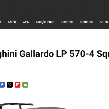
r
China
GPS
Google Maps
Porsche
Alemania
Aston 
hini Gallardo LP 570-4 Sq
FACEBOOK
TWITTER
FLIPBOARD
E-
MAIL