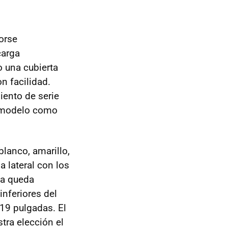
orse
carga
o una cubierta
n facilidad.
iento de serie
n modelo como
blanco, amarillo,
a lateral con los
ica queda
inferiores del
e 19 pulgadas. El
tra elección el