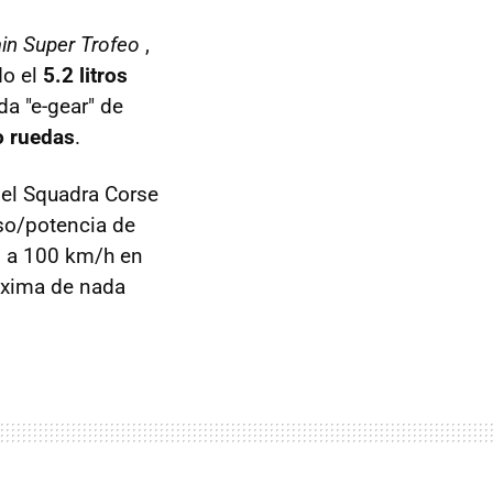
in Super Trofeo
,
do el
5.2 litros
da "e-gear" de
o ruedas
.
del Squadra Corse
eso/potencia de
0 a 100 km/h en
áxima de nada