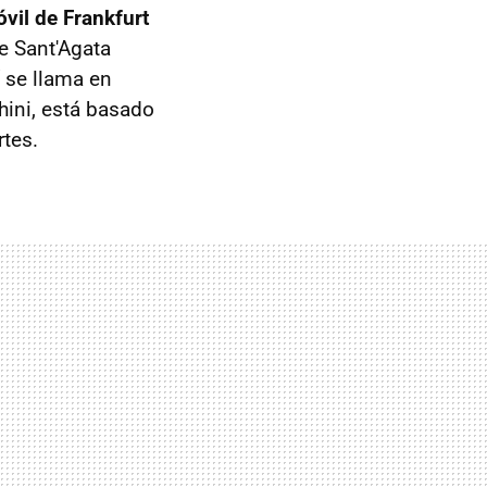
vil de Frankfurt
de Sant'Agata
í se llama en
hini, está basado
tes.