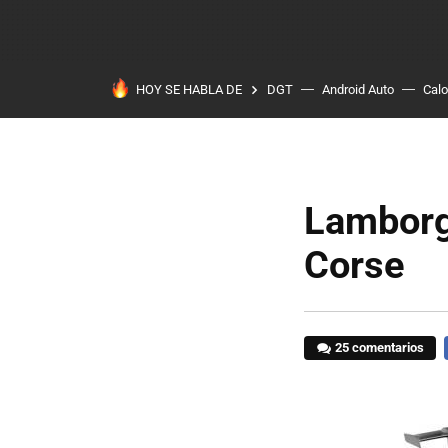
HOY SE HABLA DE
DGT
Android Auto
Calo
Lamborg
Corse
25 comentarios