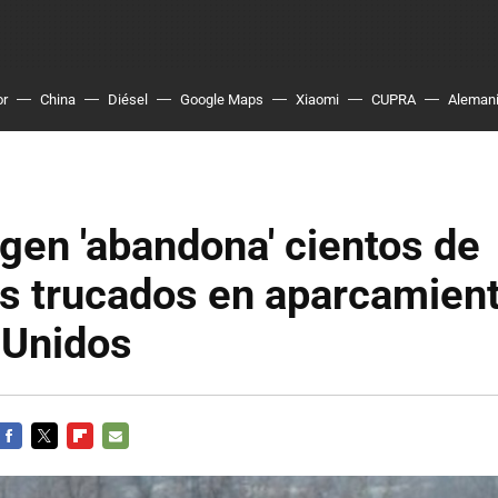
or
China
Diésel
Google Maps
Xiaomi
CUPRA
Aleman
en 'abandona' cientos de
os trucados en aparcamien
 Unidos
FACEBOOK
TWITTER
FLIPBOARD
E-
MAIL