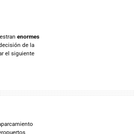
uestran
enormes
decisión de la
 el siguiente
aparcamiento
eropuertos