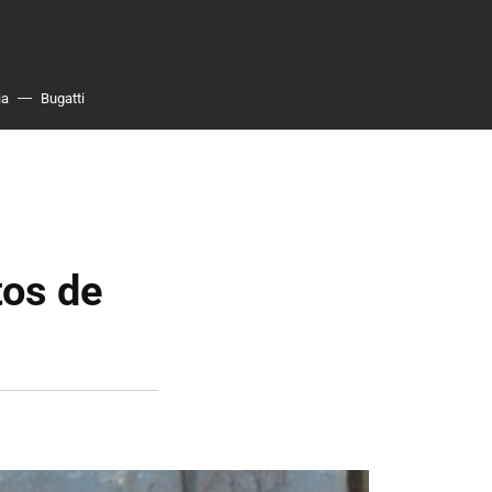
ia
Bugatti
tos de