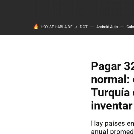
HOY SE HABLA DE
DGT
Android Auto
Calo
Pagar 32
normal: 
Turquía 
inventa
Hay países en
anual promedi