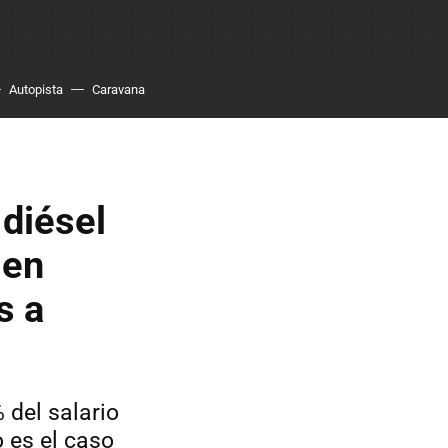
Autopista
Caravana
diésel
 en
s a
 del salario
 es el caso