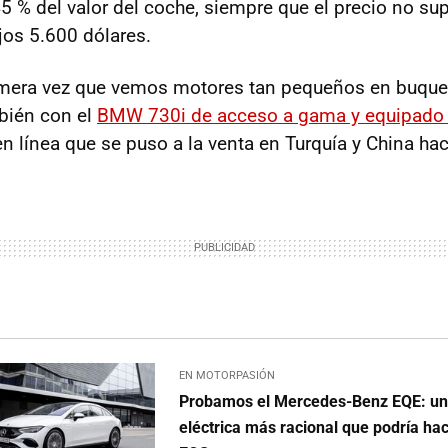
5 % del valor del coche, siempre que el precio no sup
jos 5.600 dólares.
imera vez que vemos motores tan pequeños en buques
bién con el
BMW 730i de acceso a gama y equipado 
n línea que se puso a la venta en Turquía y China ha
EN MOTORPASIÓN
Probamos el Mercedes-Benz EQE: una
eléctrica más racional que podría ha