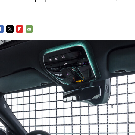
ACEBOOK
TWITTER
FLIPBOARD
E-
MAIL