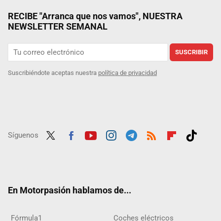
RECIBE "Arranca que nos vamos", NUESTRA
NEWSLETTER SEMANAL
SUSCRIBIR
Suscribiéndote aceptas nuestra
política de privacidad
Síguenos
Twit
Fac
Yout
Inst
Tele
RSS
Flip
Tikt
ter
ebo
ube
agra
gra
boar
ok
ok
m
m
d
En Motorpasión hablamos de...
Fórmula1
Coches eléctricos