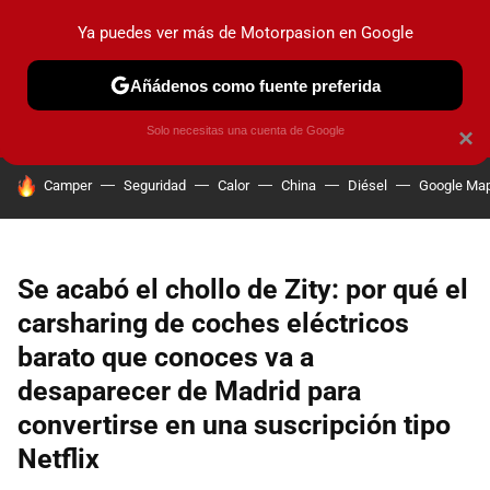
Ya puedes ver más de Motorpasion en Google
PRUEBAS
COCHES ELÉCTRICOS
OBSERVATORIO
F1
Añádenos como fuente preferida
Solo necesitas una cuenta de Google
×
HOY SE HABLA DE
Camper
Seguridad
Calor
China
Diésel
Google Ma
Se acabó el chollo de Zity: por qué el
carsharing de coches eléctricos
barato que conoces va a
desaparecer de Madrid para
convertirse en una suscripción tipo
Netflix