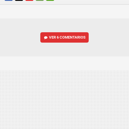
FACEBOOK
TWITTER
FLIPBOARD
E-
WHATSAPP
MAIL
VER
6 COMENTARIOS