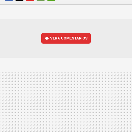
FACEBOOK
TWITTER
FLIPBOARD
E-
WHATSAPP
MAIL
VER
6 COMENTARIOS