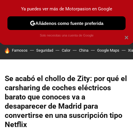
Ya puedes ver más de Motorpasion en Google
PRUEBAS
COCHES ELÉCTRICOS
OBSERVATORIO
F1
Añádenos como fuente preferida
Solo necesitas una cuenta de Google
×
HOY SE HABLA DE
Famosos
Seguridad
Calor
China
Google Maps
Xi
Se acabó el chollo de Zity: por qué el
carsharing de coches eléctricos
barato que conoces va a
desaparecer de Madrid para
convertirse en una suscripción tipo
Netflix