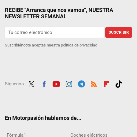
RECIBE "Arranca que nos vamos", NUESTRA
NEWSLETTER SEMANAL
SUSCRIBIR
Suscribiéndote aceptas nuestra
política de privacidad
Síguenos
Twit
Fac
Yout
Inst
Tele
RSS
Flip
Tikt
ter
ebo
ube
agra
gra
boar
ok
ok
m
m
d
En Motorpasión hablamos de...
Fórmula1
Coches eléctricos