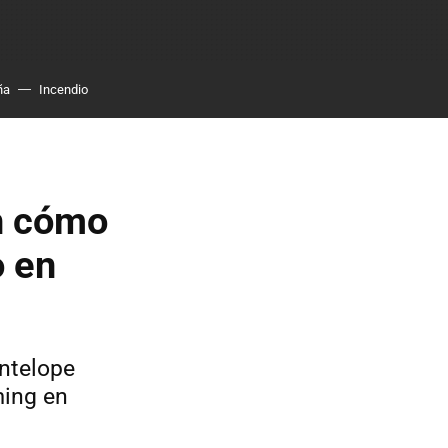
ña
Incendio
n cómo
o en
ntelope
ming en