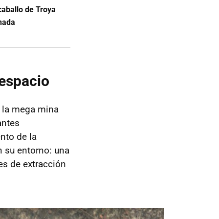
 caballo de Troya
 nada
 espacio
e la mega mina
antes
nto de la
n su entorno: una
es de extracción