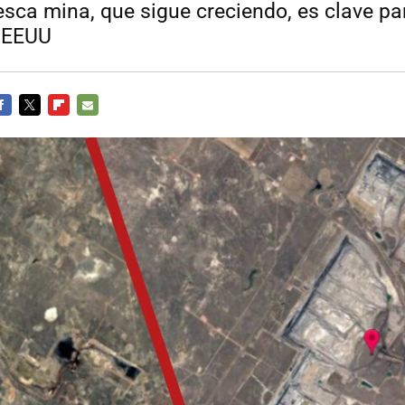
esca mina, que sigue creciendo, es clave pa
e EEUU
ACEBOOK
TWITTER
FLIPBOARD
E-
MAIL