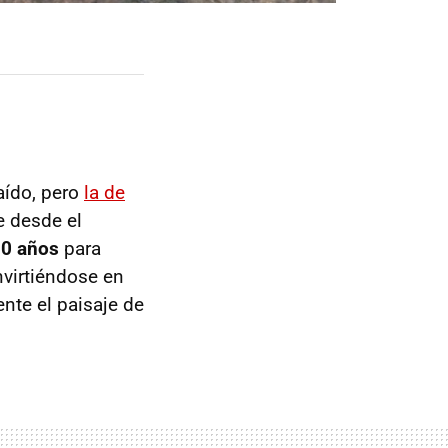
aído, pero
la de
 desde el
30 años
para
virtiéndose en
nte el paisaje de