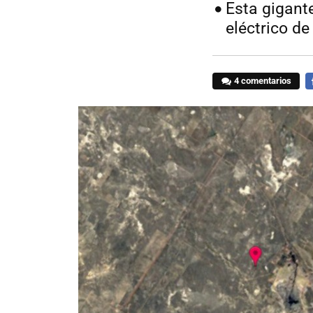
Esta gigant
eléctrico d
4 comentarios
F