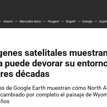
Xiaomi
Mercedes-Benz
Peugeot
Bugatti
Energía
Espa
genes satelitales muestra
 puede devorar su entorn
tres décadas
es de Google Earth muestran cómo North A
 cambiado por completo el paisaje de Wyo
años