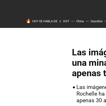
HOY SE HABLA DE
DGT
China
Gasolina
Las imá
una mina
apenas 
Las imágen
Rochelle ha
apenas 30 