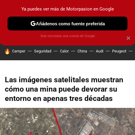
Ya puedes ver más de Motorpasion en Google
PRUEBAS
COCHES ELÉCTRICOS
OBSERVATORIO
F1
Añádenos como fuente preferida
Solo necesitas una cuenta de Google
×
HOY SE HABLA DE
Camper
Seguridad
Calor
China
Audi
Peugeot
Las imágenes satelitales muestran
cómo una mina puede devorar su
entorno en apenas tres décadas