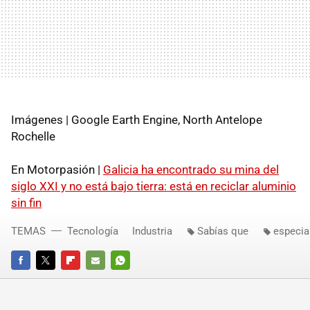
Imágenes | Google Earth Engine, North Antelope
Rochelle
En Motorpasión |
Galicia ha encontrado su mina del
siglo XXI y no está bajo tierra: está en reciclar aluminio
sin fin
TEMAS
Tecnología
Industria
Sabías que
especia
FACEBOOK
TWITTER
FLIPBOARD
E-
WHATSAPP
MAIL