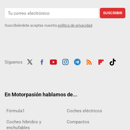
SUSCRIBIR
Suscribiéndote aceptas nuestra
política de privacidad
Síguenos
Twit
Fac
Yout
Inst
Tele
RSS
Flip
Tikt
ter
ebo
ube
agra
gra
boar
ok
ok
m
m
d
En Motorpasión hablamos de...
Fórmula1
Coches eléctricos
Coches híbridos y
Compactos
enchufables