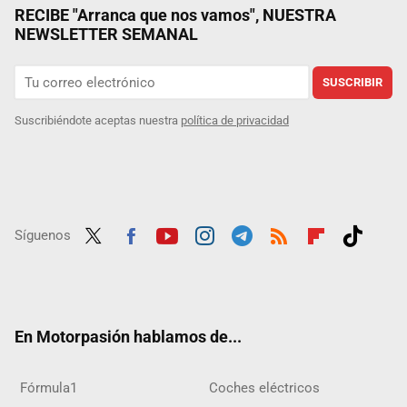
RECIBE "Arranca que nos vamos", NUESTRA
NEWSLETTER SEMANAL
SUSCRIBIR
Suscribiéndote aceptas nuestra
política de privacidad
Síguenos
Twit
Fac
Yout
Inst
Tele
RSS
Flip
Tikt
ter
ebo
ube
agra
gra
boar
ok
ok
m
m
d
En Motorpasión hablamos de...
Fórmula1
Coches eléctricos