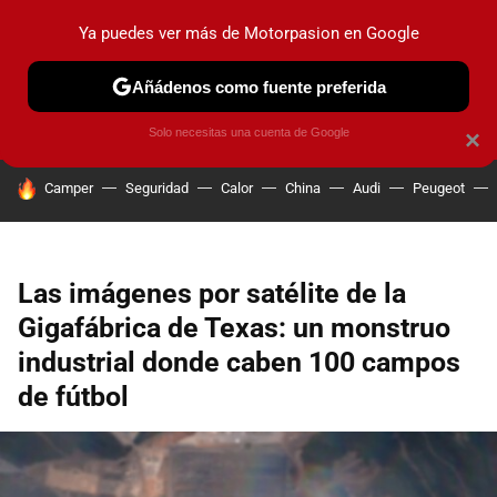
Ya puedes ver más de Motorpasion en Google
PRUEBAS
COCHES ELÉCTRICOS
OBSERVATORIO
F1
Añádenos como fuente preferida
Solo necesitas una cuenta de Google
×
HOY SE HABLA DE
Camper
Seguridad
Calor
China
Audi
Peugeot
Las imágenes por satélite de la
Gigafábrica de Texas: un monstruo
industrial donde caben 100 campos
de fútbol