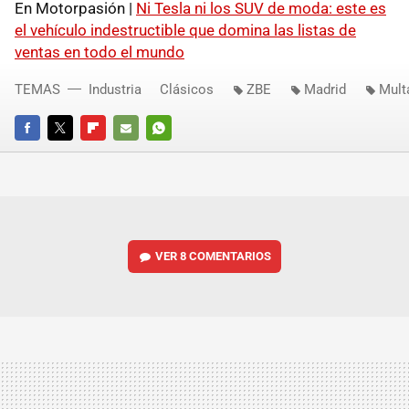
En Motorpasión |
Ni Tesla ni los SUV de moda: este es
el vehículo indestructible que domina las listas de
ventas en todo el mundo
TEMAS
Industria
Clásicos
ZBE
Madrid
Mult
FACEBOOK
TWITTER
FLIPBOARD
E-
WHATSAPP
MAIL
VER
8 COMENTARIOS