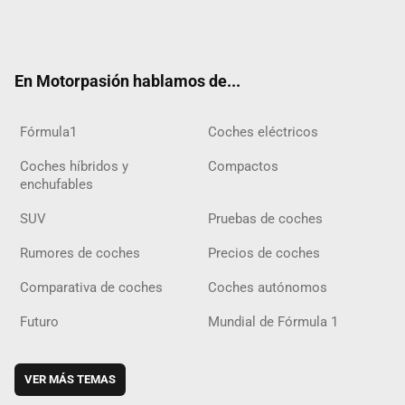
Twit
Fac
Yout
Inst
Tele
RSS
Flip
Tikt
ter
ebo
ube
agra
gra
boar
ok
ok
m
m
d
En Motorpasión hablamos de...
Fórmula1
Coches eléctricos
Coches híbridos y
Compactos
enchufables
SUV
Pruebas de coches
Rumores de coches
Precios de coches
Comparativa de coches
Coches autónomos
Futuro
Mundial de Fórmula 1
VER MÁS TEMAS