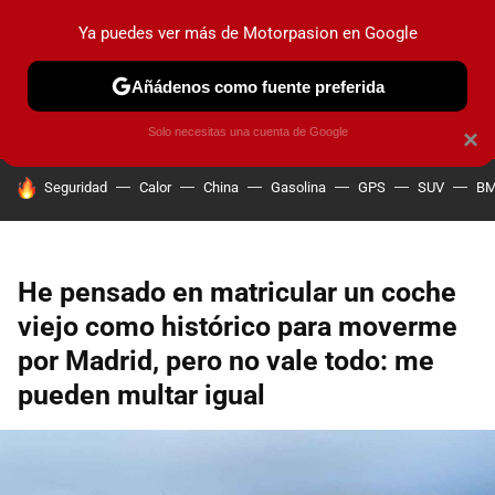
Ya puedes ver más de Motorpasion en Google
PRUEBAS
COCHES ELÉCTRICOS
OBSERVATORIO
F1
Añádenos como fuente preferida
Solo necesitas una cuenta de Google
×
HOY SE HABLA DE
Seguridad
Calor
China
Gasolina
GPS
SUV
B
He pensado en matricular un coche
viejo como histórico para moverme
por Madrid, pero no vale todo: me
pueden multar igual