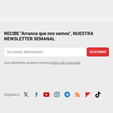
RECIBE "Arranca que nos vamos", NUESTRA
NEWSLETTER SEMANAL
SUSCRIBIR
Suscribiéndote aceptas nuestra
política de privacidad
Síguenos
Twit
Fac
Yout
Inst
Tele
RSS
Flip
Tikt
ter
ebo
ube
agra
gra
boar
ok