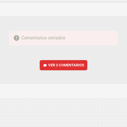
FACEBOOK
TWITTER
FLIPBOARD
E-
WHATSAPP
MAIL
Comentarios cerrados
VER
2 COMENTARIOS