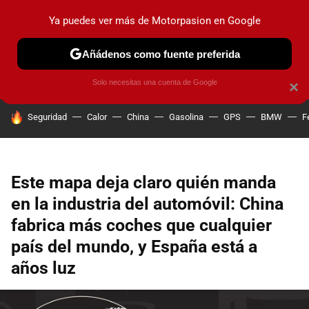
Ya puedes ver más de Motorpasion en Google
PRUEBAS
COCHES ELÉCTRICOS
OBSERVATORIO
F1
Añádenos como fuente preferida
Solo necesitas una cuenta de Google
×
HOY SE HABLA DE
Seguridad
Calor
China
Gasolina
GPS
BMW
F
Este mapa deja claro quién manda
en la industria del automóvil: China
fabrica más coches que cualquier
país del mundo, y España está a
años luz