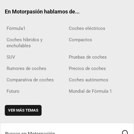
ok
m
m
d
En Motorpasión hablamos de...
Fórmula1
Coches eléctricos
Coches híbridos y
Compactos
enchufables
SUV
Pruebas de coches
Rumores de coches
Precios de coches
Comparativa de coches
Coches autónomos
Futuro
Mundial de Fórmula 1
VER MÁS TEMAS