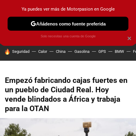
Ya puedes ver más de Motorpasion en Google
PRUEBAS
COCHES ELÉCTRICOS
OBSERVATORIO
F1
Añádenos como fuente preferida
Solo necesitas una cuenta de Google
×
HOY SE HABLA DE
Seguridad
Calor
China
Gasolina
GPS
BMW
F
Empezó fabricando cajas fuertes en
un pueblo de Ciudad Real. Hoy
vende blindados a África y trabaja
para la OTAN