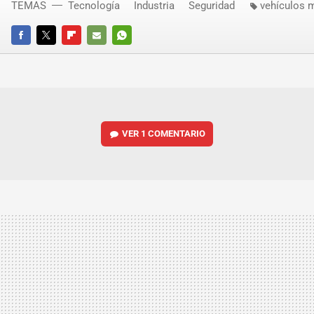
TEMAS
Tecnología
Industria
Seguridad
vehículos m
FACEBOOK
TWITTER
FLIPBOARD
E-
WHATSAPP
MAIL
VER
1 COMENTARIO