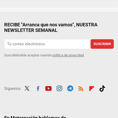
RECIBE "Arranca que nos vamos", NUESTRA
NEWSLETTER SEMANAL
SUSCRIBIR
Suscribiéndote aceptas nuestra
política de privacidad
Síguenos
Twit
Fac
Yout
Inst
Tele
RSS
Flip
Tikt
ter
ebo
ube
agra
gra
boar
ok
ok
m
m
d
En Motorpasión hablamos de...