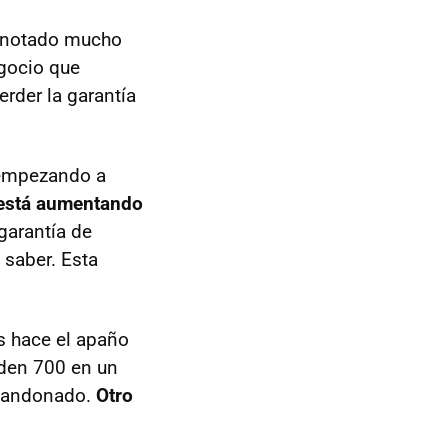
an notado mucho
egocio que
rder la garantía
n empezando a
está aumentando
 garantía de
saber. Esta
os hace el apaño
iden 700 en un
 abandonado.
Otro