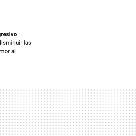
gresivo
disminuir las
amor al