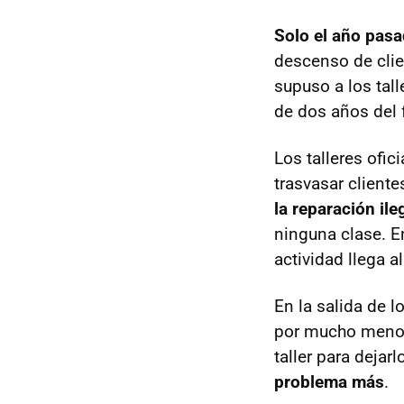
Solo el año pasa
descenso de clien
supuso a los tal
de dos años del f
Los talleres ofi
trasvasar cliente
la reparación il
ninguna clase. E
actividad llega a
En la salida de 
por mucho menos 
taller para deja
problema más
.