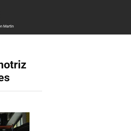
n Martin
motriz
res