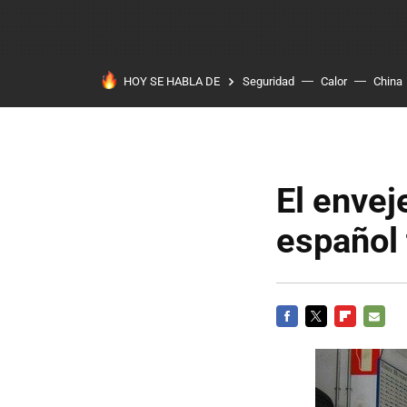
HOY SE HABLA DE
Seguridad
Calor
China
El envej
español 
FACEBOOK
TWITTER
FLIPBOARD
E-
MAIL