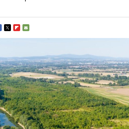
CEBOOK
TWITTER
FLIPBOARD
E-
MAIL