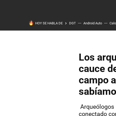
HOY SE HABLA DE
DGT
Android Auto
Calo
Los arqu
cauce de
campo a
sabíamo
Arqueólogos a
conectado con