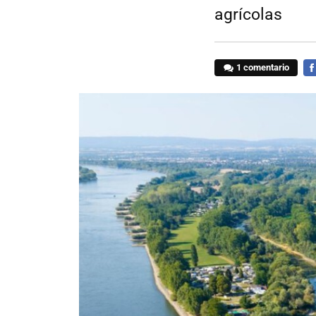
agrícolas
1 comentario
FA