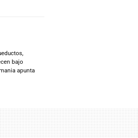
ueductos,
ecen bajo
emania apunta