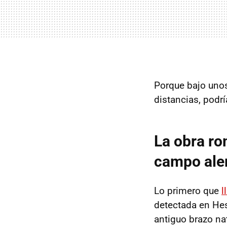
Porque bajo unos
distancias, podr
La obra ro
campo al
Lo primero que
l
detectada en Hes
antiguo brazo nat