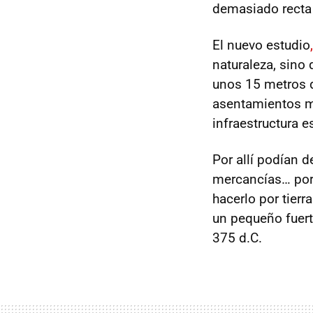
demasiado recta 
El nuevo estudio
naturaleza, sino 
unos 15 metros d
asentamientos mil
infraestructura e
Por allí podían 
mercancías… porq
hacerlo por tier
un pequeño fuert
375 d.C.