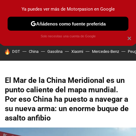
Ya puedes ver más de Motorpasion en Google
PRUEBAS
COCHES ELÉCTRICOS
OBSERVATORIO
F1
Añádenos como fuente preferida
Solo necesitas una cuenta de Google
×
HOY SE HABLA DE
DGT
China
Gasolina
Xiaomi
Mercedes-Benz
Peug
El Mar de la China Meridional es un
punto caliente del mapa mundial.
Por eso China ha puesto a navegar a
su nueva arma: un enorme buque de
asalto anfibio