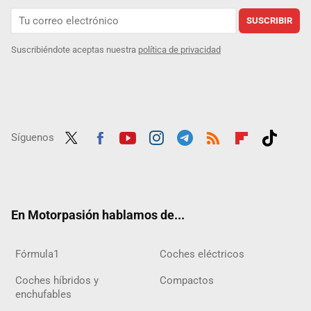
SUSCRIBIR
Suscribiéndote aceptas nuestra
política de privacidad
Síguenos
Twit
Fac
Yout
Inst
Tele
RSS
Flip
Tikt
ter
ebo
ube
agra
gra
boar
ok
ok
m
m
d
En Motorpasión hablamos de...
Fórmula1
Coches eléctricos
Coches híbridos y
Compactos
enchufables