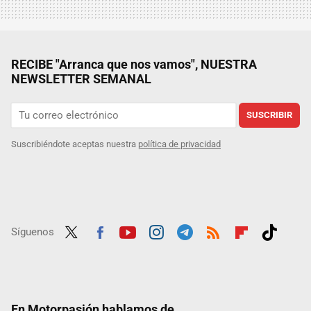
RECIBE "Arranca que nos vamos", NUESTRA
NEWSLETTER SEMANAL
SUSCRIBIR
Suscribiéndote aceptas nuestra
política de privacidad
Síguenos
Twit
Fac
Yout
Inst
Tele
RSS
Flip
Tikt
ter
ebo
ube
agra
gra
boar
ok
ok
m
m
d
En Motorpasión hablamos de...