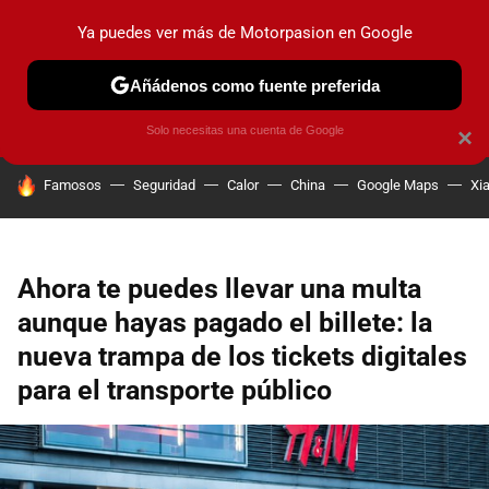
Ya puedes ver más de Motorpasion en Google
PRUEBAS
COCHES ELÉCTRICOS
OBSERVATORIO
F1
Añádenos como fuente preferida
Solo necesitas una cuenta de Google
×
HOY SE HABLA DE
Famosos
Seguridad
Calor
China
Google Maps
Xi
Ahora te puedes llevar una multa
aunque hayas pagado el billete: la
nueva trampa de los tickets digitales
para el transporte público