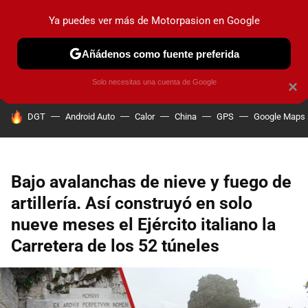
Ya puedes ver más de Motorpasion en Google
PRUEBAS
COCHES ELÉCTRICOS
OBSERVATORIO
F1
Añádenos como fuente preferida
Solo necesitas una cuenta de Google
×
HOY SE HABLA DE
DGT
Android Auto
Calor
China
GPS
Google Maps
Bajo avalanchas de nieve y fuego de
artillería. Así construyó en solo
nueve meses el Ejército italiano la
Carretera de los 52 túneles