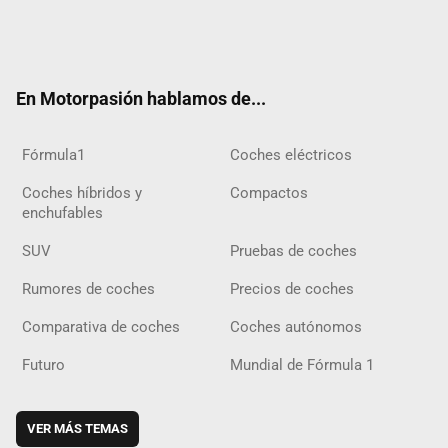
Twit
Fac
Yout
Inst
Tele
RSS
Flip
Tikt
ter
ebo
ube
agra
gra
boar
ok
ok
m
m
d
En Motorpasión hablamos de...
Fórmula1
Coches eléctricos
Coches híbridos y
Compactos
enchufables
SUV
Pruebas de coches
Rumores de coches
Precios de coches
Comparativa de coches
Coches autónomos
Futuro
Mundial de Fórmula 1
VER MÁS TEMAS