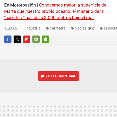
En Motorpasión |
Conocemos mejor la superficie de
Marte que nuestro propio océano: el misterio de la
"carretera" hallada a 3.000 metros bajo el mar
TEMAS
Industria
carretera
Sabías que
especia
FACEBOOK
TWITTER
FLIPBOARD
E-
WHATSAPP
MAIL
VER
1 COMENTARIO